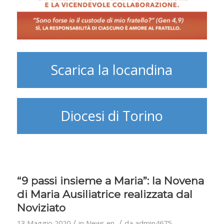
Scarica la locandina
Diocesi di Torino
“9 passi insieme a Maria”: la Novena
di Maria Ausiliatrice realizzata dal
Noviziato
/
/
13 Maggio 2020
in
News en
da
admin4675