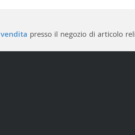
 vendita
presso il negozio di articolo rel
C
docco
B
 libri
Articoli 
Via Maria
ce 32, Torino
Ind
net: