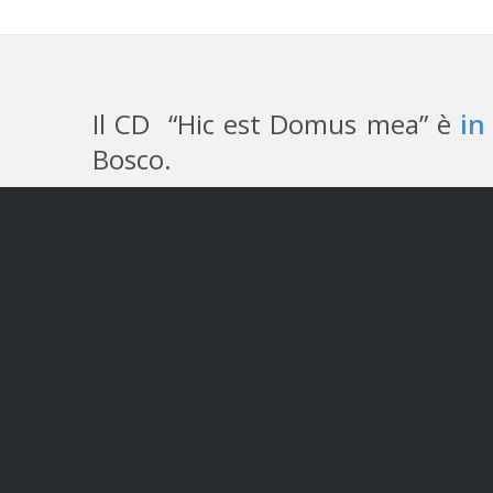
Il CD “Hic est Domus mea” è
in
Bosco.
Val
Ricordi religiosi e
Indirizzo:
Ausiliatri
Sito inter