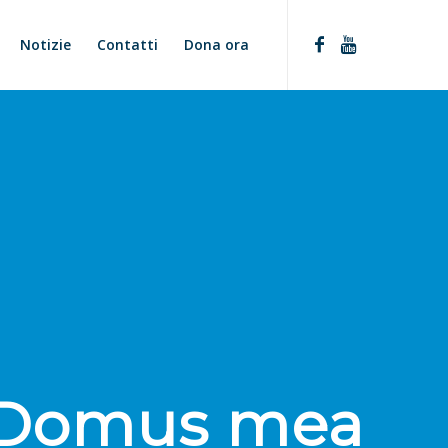
Notizie
Contatti
Dona ora
t Domus mea