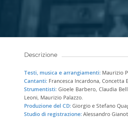
Descrizione
Testi, musica e arrangiamenti:
Maurizio P
Cantanti:
Francesca Incardona, Concetta B
Strumentisti:
Gioele Barbero, Claudia Bell
Leoni, Maurizio Palazzo.
Produzione del CD:
Giorgio e Stefano Quag
Studio di registrazione:
Alessandro Gianott