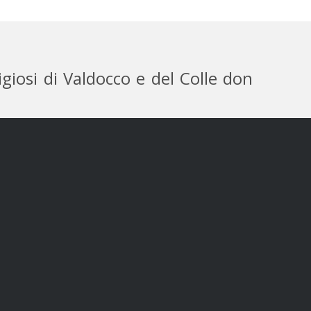
igiosi di Valdocco e del Colle don
olle Don
osco
religiosi
irizzo:
Castelnuovo Don Bosco, Frazione