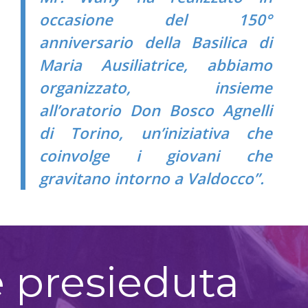
occasione del 150°
anniversario della Basilica di
Maria Ausiliatrice, abbiamo
organizzato, insieme
all’oratorio Don Bosco Agnelli
di Torino, un’iniziativa che
coinvolge i giovani che
gravitano intorno a Valdocco”.
e presieduta