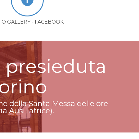
TO GALLERY - FACEBOOK
e presieduta
Torino
ne della Santa Messa delle ore
a Ausiliatrice).