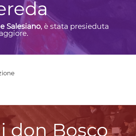
ereda
e Salesiano
, è stata presieduta
Maggiore.
zione
di don Bosco