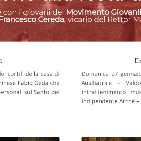
e con i giovani del
Movimento Giovanil
Francesco Cereda
, vicario del Rettor 
o
D
ei cortili della casa di
Domenica 27 gennaio,
orinese Fabio Geda che
Ausiliatrice – Va
personali sul Santo dei
intrattenimento mus
indipendente Archè – 