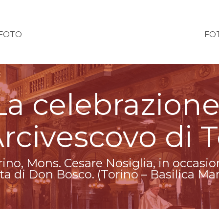
EFOTO
FO
 La celebrazion
Arcivescovo di 
rino, Mons. Cesare Nosiglia, in occasio
sta di Don Bosco. (Torino – Basilica Mari