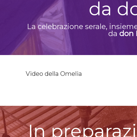
da d
La celebrazione serale, insiem
da
don 
Video della Omelia
In preparaz