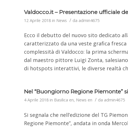
Valdocco.it – Presentazione ufficiale d
/
12 Aprile 2018
in
News
da
admin4675
Ecco il debutto del nuovo sito dedicato al
caratterizzato da una veste grafica fresca
complessità di Valdocco: la prima scherma
dal maestro pittore Luigi Zonta, salesian
di hotspots interattivi, le diverse realtà c
Nel “Buongiorno Regione Piemonte” si pa
/
4 Aprile 2018
in
Basilica en
,
News en
da
admin4675
Si segnala che nell’edizione del TG Piemon
Regione Piemonte”, andata in onda Mercole