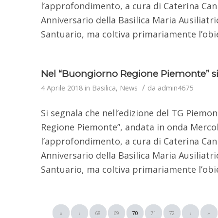
l’approfondimento, a cura di Caterina Can
Anniversario della Basilica Maria Ausiliatri
Santuario, ma coltiva primariamente l’obie
Nel “Buongiorno Regione Piemonte” si pa
/
4 Aprile 2018
in
Basilica
,
News
da
admin4675
Si segnala che nell’edizione del TG Piemon
Regione Piemonte”, andata in onda Mercole
l’approfondimento, a cura di Caterina Can
Anniversario della Basilica Maria Ausiliatri
Santuario, ma coltiva primariamente l’obie
«
‹
68
69
70
71
72
›
»