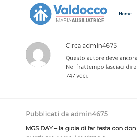
Home
Circa
admin4675
Questo autore deve ancora 
Nel frattempo lasciaci dir
747 voci.
Pubblicati da admin4675
MGS DAY – la gioia di far festa con don
/
20 Aprile 2018
in
News
da
admin4675