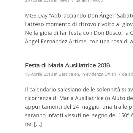
MGS Day “Abbracciando Don Ángel” Sabato
l’atteso momento di ritrovo rivolto ai gio
Nella gioia di far festa con Don Bosco, la 
Ángel Fernández Artime, con una rosa di 
Festa di Maria Ausiliatrice 2018
/
18 Aprile 2018
in
Basilica en
,
In evidenza DX en
da
ad
Il calendario salesiano delle solennità si a
ricorrenza di Maria Ausiliatrice (o Aiuto dei
appuntamenti del 24 maggio, una tra le più 
saranno infatti vissuti nel segno del 150º A
nel […]