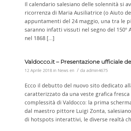
Il calendario salesiano delle solennità si a
ricorrenza di Maria Ausiliatrice (o Aiuto dei
appuntamenti del 24 maggio, una tra le più 
saranno infatti vissuti nel segno del 150º A
nel 1868 […]
Valdocco.it – Presentazione ufficiale d
/
12 Aprile 2018
in
News en
da
admin4675
Ecco il debutto del nuovo sito dedicato al
caratterizzato da una veste grafica fresca
complessità di Valdocco: la prima scherma
dal maestro pittore Luigi Zonta, salesian
di hotspots interattivi, le diverse realtà c