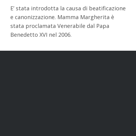
E’ stata introdotta la causa di beatificazione
e canonizzazione. Mamma Margherita è
stata proclamata Venerabile dal Papa
Benedetto XVI nel 2006.
Dona ora
Intestazione conto:
ORATORIO SALESIANO S.FRANCESCO DI SALES –
COMUNITA’ MARIA AUSILIATRICE,
VIA MARIA AUSILIATRICE n. 32