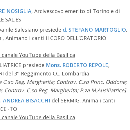
RE NOSIGLIA
, Arcivescovo emerito di Torino e di
LE SAL.ES
anile Salesiano presiede
d. STEFANO MARTOGLIO
,
ani, Animano i canti il CORO DELL’ORATORIO
 canale YouTube della Basilica
LIATRICE presiede
Mons. ROBERTO REPOLE
,
RI del 3° Reggimento CC. Lombardia
le C.so Reg. Margherita; Controv. C.so Princ. Oddone;
; Controv. C.so Reg. Margherita; P.za M.Ausiliatrice]
. ANDREA BISACCHI
del SERMIG, Anima i canti
CE -TO
 canale YouTube della Basilica