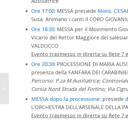
Ausiliatrice
Ore 17:00:
MESSA presiede
Mons. CESA
Susa, Animano i canti il CORO GIOVANI
Ore 18:30:
MESSA per il Movimento Giov
Vicario del Rettor Maggiore dei salesi
VALDOCCO
Evento trasmesso in diretta su Rete 7 e
Ore 20:30:
PROCESSIONE DI MARIA AUSI
presenza della FANFARA DEI CARABINIE
Percorso: P.za M.Ausiliatrice; Controvia
Sabato Sera al
Femminile: tornano le
Corsia Nord Strada del Fortino; Via Cigna
testimonianze
MESSA dopo la processione:
presiede
d
Mariane dal mondo
del cinema,...
L’ORCHESTRA DELL’ARSENALE DELLA PA
Evento trasmesso in diretta su Rete 7 e