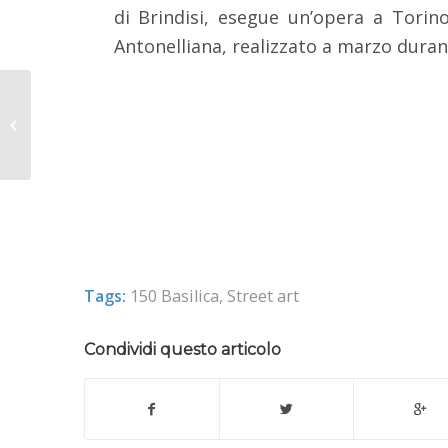
di Brindisi, esegue un’opera a Torin
Antonelliana, realizzato a marzo durant
La Basilica si veste a
festa per le Prime
Professioni
Tags:
150 Basilica
,
Street art
Condividi questo articolo