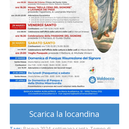
Scarica la locandina
Tags:
Pasqua 2024
,
settimana santa
,
Tempo di