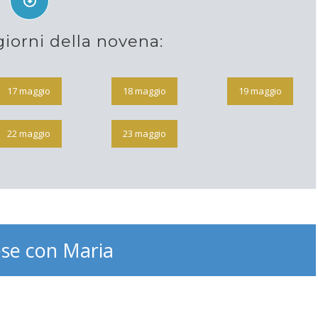
giorni della novena:
17 maggio
18 maggio
19 maggio
22 maggio
23 maggio
se con Maria