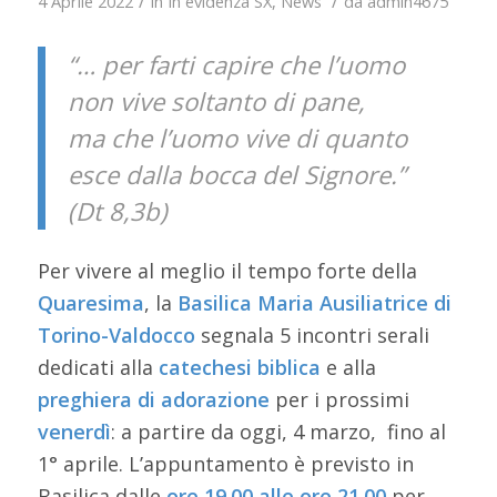
/
/
4 Aprile 2022
in
In evidenza SX
,
News
da
admin4675
“… per farti capire che l’uomo
non vive soltanto di pane,
ma che l’uomo vive di quanto
esce dalla bocca del Signore.”
(Dt 8,3b)
Per vivere al meglio il tempo forte della
Quaresima
, la
Basilica Maria Ausiliatrice di
Torino-Valdocco
segnala 5 incontri serali
dedicati alla
catechesi biblica
e alla
preghiera di adorazione
per i prossimi
venerdì
: a partire da oggi, 4 marzo, fino al
1° aprile. L’appuntamento è previsto in
Basilica dalle
ore 19.00 alle ore 21.00
per