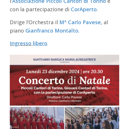
l’
Associazione Piccoli Cantori di Torino
e
con la partecipazione di
CorAperto
.
Dirige l’Orchestra il
M° Carlo Pavese
, al
piano
Gianfranco Montalto
.
Ingresso
libero
.