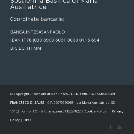
Sostieni la Basilica di Maria
Ausiliatrice
Coordinate bancarie:
BANCA INTESASANPAOLO
IBAN IT78 J030 6909 6061 0000 0115 694
BIC BCITITMM
© Copyright - Salesiani di Don Bosco -
ORATORIO SALESIANO SAN
FRANCESCO DI SALES
- C.F. 00070920053 - via Maria Ausiliatrice, 32 –
10152 Torino (TO) - Informazioni 0115224822 |
Cookie Policy
|
Privacy
Policy
|
DPO