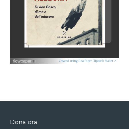
Created using FlowPaper Flipbook Maker ↗
Dona ora