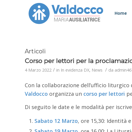
Home
Articoli
Corso per lettori per la proclamazio
/
/
4 Marzo 2022
in
In evidenza DX
,
News
da
admin46
Con la collaborazione dell’ufficio liturgico
Valdocco
organizza un
corso per lettori
pe
Di seguito le date e le modalità per iscrive
Sabato 12 Marzo
, ore 15,30: Identità 
Sabato 19 Marzo
, ore 16,00: La Litur