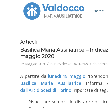
Home
Articoli
Basilica Maria Ausiliatrice – Indica
maggio 2020
/
/
15 Maggio 2020
in
In evidenza DX
,
News
da
admin
A partire da
lunedì 18 maggio
riprendon
Basilica Maria Ausiliatrice
informa c
dall’Arcidiocesi di Torino
, riportate di seg
Rispettare sempre le distanze di sicu