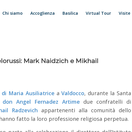
Chi siamo
Accoglienza
Basilica
Virtual Tour
Visite
elorussi: Mark Naidzich e Mikhail
 di Maria Ausiliatrice
a
Valdocco
, durante la Santa
e
don Angel Fernadez Artime
due confratelli di
hail Radzevich
appartenenti alla comunità dello
hanno fatto la loro professione religiosa perpetua.
 parte alla celebrazione il direttore dell’Istituto