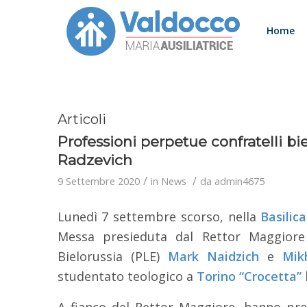
Home
Articoli
Professioni perpetue confratelli bi
Radzevich
/
/
9 Settembre 2020
in
News
da
admin4675
Lunedì 7 settembre scorso, nella
Basilica
Messa presieduta dal Rettor Maggior
Bielorussia (PLE)
Mark Naidzich
e
Mik
studentato teologico a
Torino “Crocetta”
A fianco del Rettor Maggiore, hanno preso