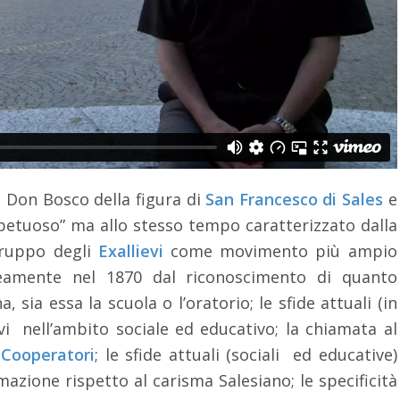
o Don Bosco della figura di
San Francesco di Sales
e
etuoso” ma allo stesso tempo caratterizzato dalla
 gruppo degli
Exallievi
come movimento più ampio
neamente nel 1870 dal riconoscimento di quanto
 sia essa la scuola o l’oratorio; le sfide attuali (in
vi nell’ambito sociale ed educativo; la chiamata al
 Cooperatori
; le sfide attuali (sociali ed educative)
azione rispetto al carisma Salesiano; le specificità