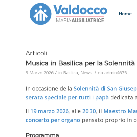
Home
Articoli
Musica in Basilica per la Solennit
/
/
3 Marzo 2026
in
Basilica
,
News
da
admin4675
In occasione della
Solennità di San Giuse
serata speciale per tutti i papà
dedicata a
Il
19 marzo 2026
, alle
20.30
, il
Maestro Mau
concerto per organo
pensato proprio in o
Programma