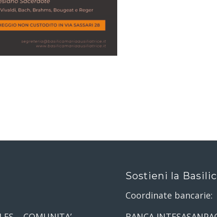
Sostieni la Basili
Coordinate bancarie:
LES – COMUNITA’
BANCA INTESASANPA