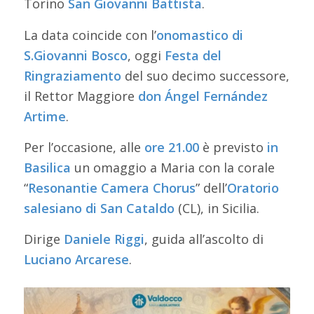
Torino
San Giovanni Battista
.
La data coincide con l’
onomastico di
S.Giovanni Bosco
, oggi
Festa del
Ringraziamento
del suo decimo successore,
il Rettor Maggiore
don Ángel Fernández
Artime
.
Per l’occasione, alle
ore 21.00
è previsto
in
Basilica
un omaggio a Maria con la corale
“
Resonantie Camera Chorus
” dell’
Oratorio
salesiano di San Cataldo
(CL), in Sicilia.
Dirige
Daniele
Riggi
, guida all’ascolto di
Luciano
Arcarese
.