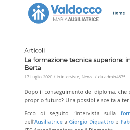
Home
Articoli
La formazione tecnica superiore: in
Berta
/
/
17 Luglio 2020
in
interviste
,
News
da
admin4675
Dopo il conseguimento del diploma, che c
proprio futuro? Una possibile scelta altern
Ecco di seguito l’intervista sulla
for
dell’
Ausiliatrice
a
Giorgio Diquattro
e
Fab
ITS Agroalimentare per il Piemonte.