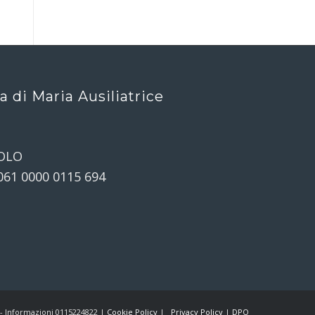
ca di Maria Ausiliatrice
OLO
061 0000 0115 694
) - Informazioni 0115224822 |
Cookie Policy
|
Privacy Policy
|
DPO