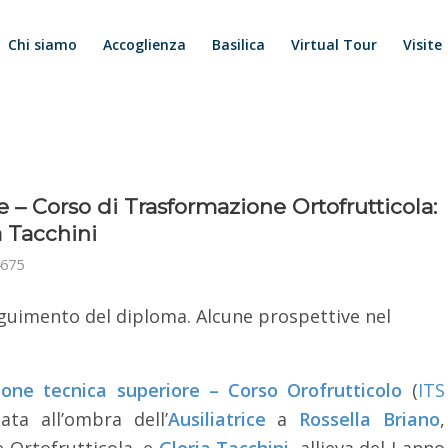
Chi siamo
Accoglienza
Basilica
Virtual Tour
Visite
 – Corso di Trasformazione Ortofrutticola:
a Tacchini
675
eguimento del diploma. Alcune prospettive nel
one tecnica superiore – Corso Orofrutticolo
(
ITS
zata all’ombra dell’
Ausiliatrice
a
Rossella Briano
,
 Ortofrutticola, e
Gloria Tacchini
, allieva del I anno