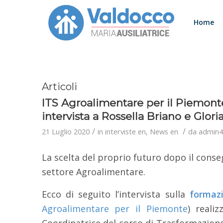
Home
Articoli
ITS Agroalimentare per il Piemonte
intervista a Rossella Briano e Glori
/
/
21 Luglio 2020
in
interviste en
,
News en
da
admin4
La scelta del proprio futuro dopo il cons
settore Agroalimentare.
Ecco di seguito l’intervista sulla
formazi
Agroalimentare per il Piemonte
) realiz
Coordinatrice del corso di Trasformazione