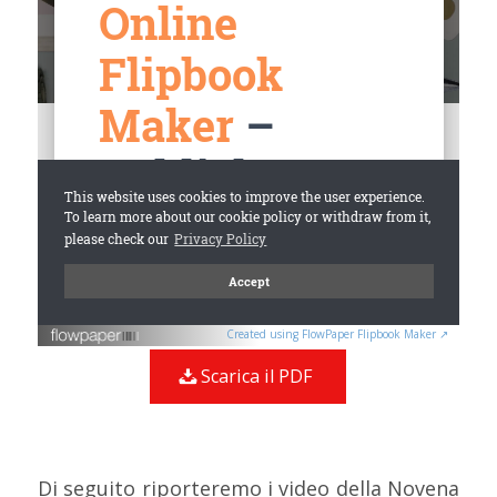
Created using FlowPaper Flipbook Maker ↗
Scarica il PDF
Di seguito riporteremo i video della Novena