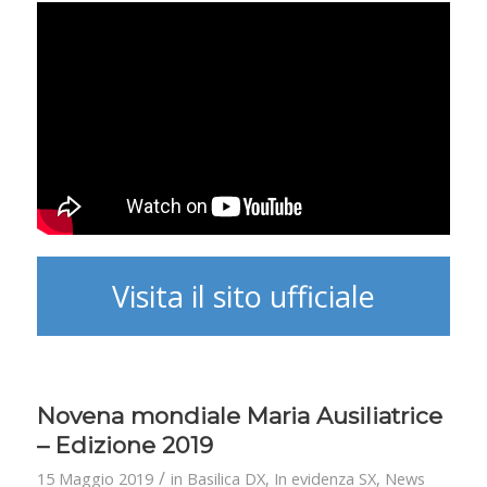
Visita il sito ufficiale
Novena mondiale Maria Ausiliatrice
– Edizione 2019
/
15 Maggio 2019
in
Basilica DX
,
In evidenza SX
,
News