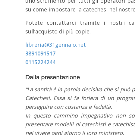
uno strumento per tutti gli operatori past
su come impostare la catechesi nel nostr
Potete contattarci tramite i nostri c
sull’acquisto di più copie.
libreria@31gennaio.net
3891091517
0115224244
Dalla presentazione
“La santità è la parola decisiva che si può
Catechesi. Essa si fa foriera di un progr
perseguire con costanza e fedeltà.
In questo cammino impegnativo non sono
presentare modelli di catechisti e catechist
nel vivere ogni giorno il loro ministero.