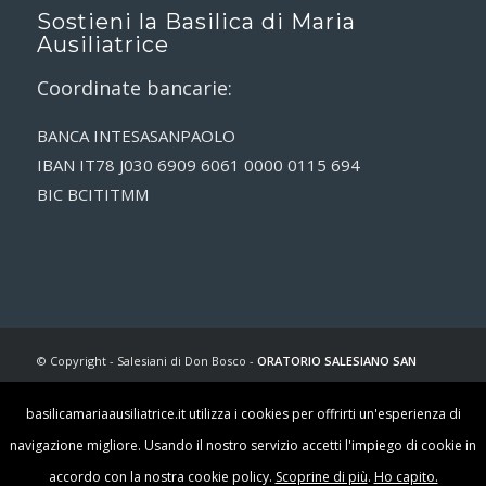
Sostieni la Basilica di Maria
Ausiliatrice
Coordinate bancarie:
BANCA INTESASANPAOLO
IBAN IT78 J030 6909 6061 0000 0115 694
BIC BCITITMM
© Copyright - Salesiani di Don Bosco -
ORATORIO SALESIANO SAN
FRANCESCO DI SALES
- C.F. 00070920053 - via Maria Ausiliatrice, 32 –
basilicamariaausiliatrice.it utilizza i cookies per offrirti un'esperienza di
10152 Torino (TO) - Informazioni 0115224822 |
Cookie Policy
|
Privacy
navigazione migliore. Usando il nostro servizio accetti l'impiego di cookie in
Policy
|
DPO
accordo con la nostra cookie policy.
Scoprine di più
.
Ho capito.