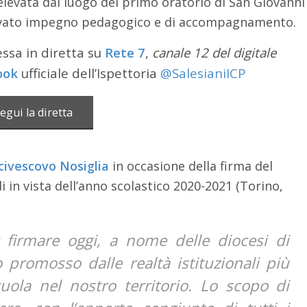
elevata dal luogo del primo oratorio di San Giovanni
nnovato impegno pedagogico e di accompagnamento.
essa in diretta su
Rete 7
,
canale 12 del digitale
ook
ufficiale dell’Ispettoria
@SalesianiICP
egui la diretta
rcivescovo Nosiglia
in occasione della firma del
li in vista dell’anno scolastico 2020-2021 (Torino,
r firmare oggi, a nome delle diocesi di
 promosso dalle realtà istituzionali più
ola nel nostro territorio. Lo scopo di