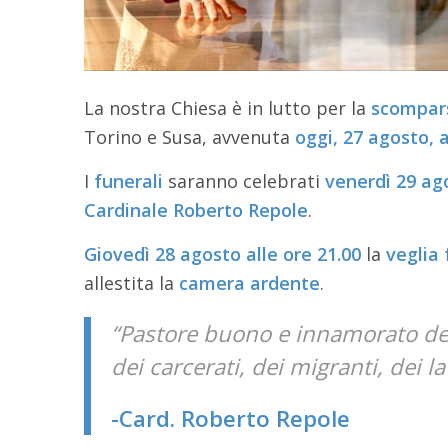
La nostra Chiesa è in lutto per la
scompars
Torino e Susa, avvenuta
oggi, 27 agosto, a
I
funerali
saranno celebrati
venerdì 29 ago
Cardinale Roberto Repole
.
Giovedì 28 agosto alle ore 21.00
la
veglia
allestita la
camera
ardente
.
“Pastore buono e innamorato dell
dei carcerati, dei migranti, dei la
-Card. Roberto Repole