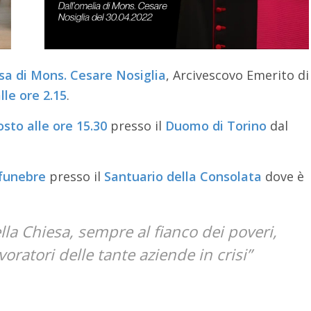
a di Mons. Cesare Nosiglia
, Arcivescovo Emerito di
lle ore 2.15
.
sto alle ore 15.30
presso il
Duomo di Torino
dal
funebre
presso il
Santuario della Consolata
dove è
a Chiesa, sempre al fianco dei poveri,
voratori delle tante aziende in crisi”