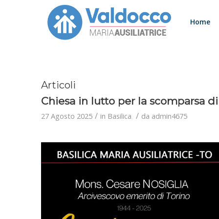
Home
Articoli
Chiesa in lutto per la scomparsa d
/
/
27 Agosto 2025
in
Basilica
da
admin4675