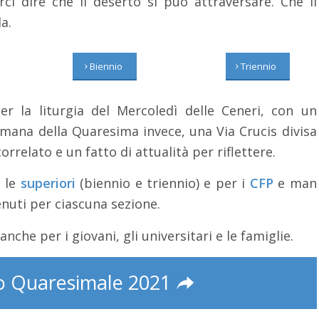
ci dire che il deserto si può attraversare. Che il
a.
Biennio
Triennio
 la liturgia del Mercoledì delle Ceneri, con un
mana della Quaresima invece, una Via Crucis divisa
orrelato e un fatto di attualità per riflettere.
, le
superiori
(biennio e triennio) e per i
CFP
e man
enuti per ciascuna sezione.
che per i giovani, gli universitari e le famiglie.
o Quaresimale 2021