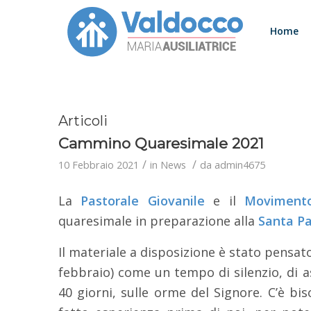
Home
Articoli
Cammino Quaresimale 2021
/
/
10 Febbraio 2021
in
News
da
admin4675
La
Pastorale Giovanile
e il
Movimento
quaresimale in preparazione alla
Santa P
Il materiale a disposizione è stato pensato
febbraio) come un tempo di silenzio, di as
40 giorni, sulle orme del Signore. C’è bi