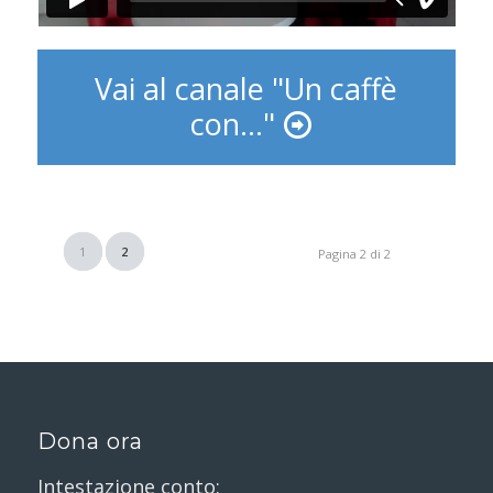
Vai al canale "Un caffè
con..."
1
2
Pagina 2 di 2
Dona ora
Intestazione conto: