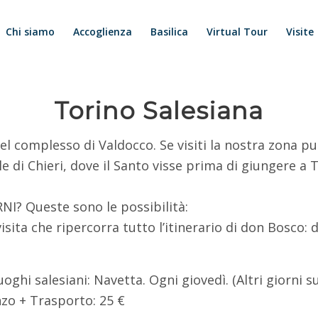
Chi siamo
Accoglienza
Basilica
Virtual Tour
Visite
Torino Salesiana
l complesso di Valdocco. Se visiti la nostra zona puo
 di Chieri, dove il Santo visse prima di giungere a To
NI? Queste sono le possibilità:
ta che ripercorra tutto l’itinerario di don Bosco: da
 luoghi salesiani: Navetta. Ogni giovedì. (Altri giorni 
nzo + Trasporto: 25 €