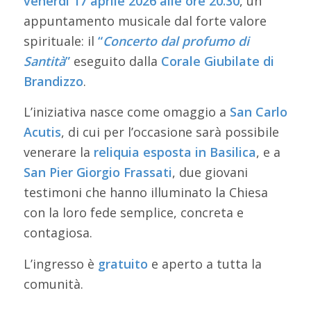
venerdì 17 aprile 2026 alle ore 20.30
, un
appuntamento musicale dal forte valore
spirituale: il
“
Concerto dal profumo di
Santità
”
eseguito dalla
Corale Giubilate di
Brandizzo
.
L’iniziativa nasce come omaggio a
San Carlo
Acutis
, di cui per l’occasione sarà possibile
venerare la
reliquia esposta in Basilica
, e a
San Pier Giorgio Frassati
, due giovani
testimoni che hanno illuminato la Chiesa
con la loro fede semplice, concreta e
contagiosa.
L’ingresso è
gratuito
e aperto a tutta la
comunità.