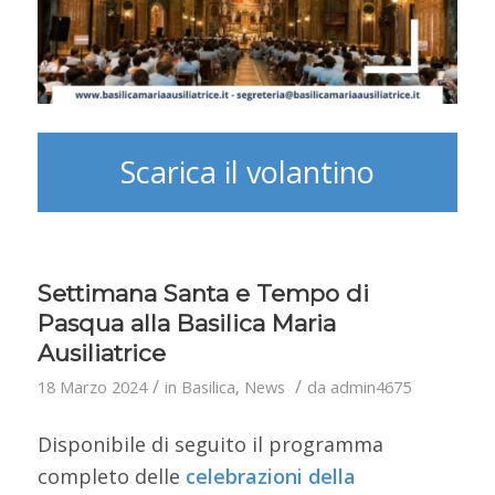
Scarica il volantino
Settimana Santa e Tempo di
Pasqua alla Basilica Maria
Ausiliatrice
/
/
18 Marzo 2024
in
Basilica
,
News
da
admin4675
Disponibile di seguito il programma
completo delle
celebrazioni
della