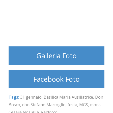
Galleria Foto
Facebook Foto
Tags:
31 gennaio
,
Basilica Maria Ausiliatrice
,
Don
Bosco
,
don Stefano Martoglio
,
festa
,
MGS
,
mons.
Cesare Nosiglia
,
Valdocco