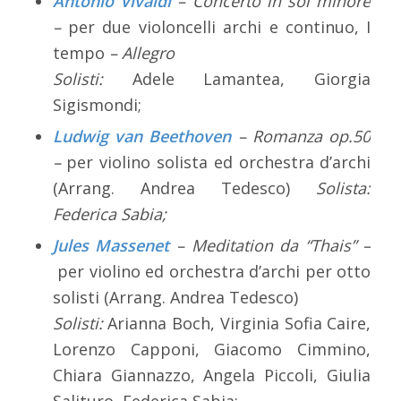
Antonio Vivaldi
– Concerto in sol minore
–
per due violoncelli archi e continuo, I
tempo
– Allegro
Solisti:
Adele Lamantea, Giorgia
Sigismondi;
Ludwig van Beethoven
– Romanza op.50
–
per violino solista ed orchestra d’archi
(Arrang. Andrea Tedesco)
Solista:
Federica Sabia;
Jules Massenet
– Meditation da “Thais” –
per violino ed orchestra d’archi per otto
solisti (Arrang. Andrea Tedesco)
Solisti:
Arianna Boch, Virginia Sofia Caire,
Lorenzo Capponi, Giacomo Cimmino,
Chiara Giannazzo, Angela Piccoli, Giulia
Salituro, Federica Sabia;