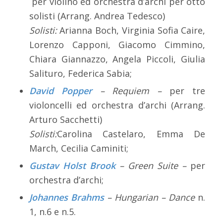
per violino ed orchestra d’archi per otto
solisti (Arrang. Andrea Tedesco)
Solisti:
Arianna Boch, Virginia Sofia Caire,
Lorenzo Capponi, Giacomo Cimmino,
Chiara Giannazzo, Angela Piccoli, Giulia
Salituro, Federica Sabia;
David Popper
– Requiem –
per tre
violoncelli ed orchestra d’archi (Arrang.
Arturo Sacchetti)
Solisti:
Carolina Castelaro, Emma De
March, Cecilia Caminiti;
Gustav Holst Brook
– Green Suite –
per
orchestra d’archi;
Johannes Brahms
– Hungarian – Dance
n.
1, n.6 e n.5.