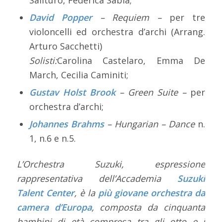
David Popper
– Requiem –
per tre
violoncelli ed orchestra d’archi (Arrang.
Arturo Sacchetti)
Solisti:
Carolina Castelaro, Emma De
March, Cecilia Caminiti;
Gustav Holst Brook
– Green Suite –
per
orchestra d’archi;
Johannes Brahms
– Hungarian – Dance
n.
1, n.6 e n.5.
L’Orchestra Suzuki, espressione
rappresentativa dell’Accademia
Suzuki
Talent Center
, è la
più giovane orchestra da
camera d’Europa
, composta da cinquanta
bambini di età compresa tra gli otto e i