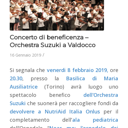
Concerto di beneficenza –
Orchestra Suzuki a Valdocco
/
16 Gennaio 2019
Si segnala che
venerdi 8 febbraio 2019,
ore
20.30
, presso la
Basilica di Maria
Ausiliatrice
(Torino) avrà luogo uno
spettacolo benefico
dell’Orchestra
Suzuki
che suonerà per raccogliere fondi da
devolvere a NutriAid Italia Onlus
per il
completamento dell’
ala pediatrica
dell’Ospedale “
Near me: l’ospedale dei