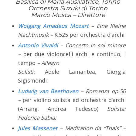
Basilica di Maria Ausiliatrice, Torino
Orchestra Suzuki di Torino
Marco Mosca –
Direttore
Wolgang Amadeus Mozart
– Eine Kleine
Nachtmusik –
K.525 per orchestra d’archi
Antonio Vivaldi
– Concerto in sol minore
–
per due violoncelli archi e continuo, I
tempo
– Allegro
Solisti:
Adele Lamantea, Giorgia
Sigismondi;
Ludwig van Beethoven
– Romanza op.50
–
per violino solista ed orchestra d’archi
(Arrang. Andrea Tedesco)
Solista:
Federica Sabia;
Jules Massenet
– Meditation da “Thais” –