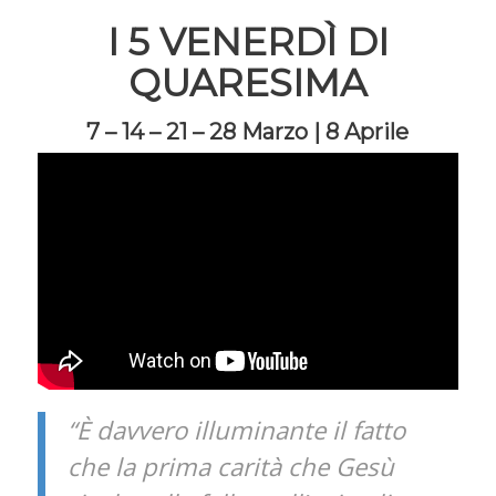
I 5 VENERDÌ DI
QUARESIMA
7 – 14 – 21 – 28 Marzo | 8 Aprile
“È davvero illuminante il fatto
che la prima carità che Gesù