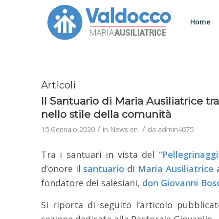
Home
Articoli
Il Santuario di Maria Ausiliatrice t
nello stile della comunità
/
/
15 Gennaio 2020
in
News en
da
admin4675
Tra i santuari in vista del
“Pellegrinagg
d’onore il
santuario
di
Maria Ausiliatrice
fondatore dei salesiani,
don
Giovanni Bos
Si riporta di seguito l’articolo pubblic
sezione dedicata alla Pastorale Giovanile – 