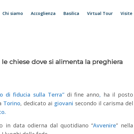
Chi siamo
Accoglienza
Basilica
Virtual Tour
Visite
ra le chiese dove si alimenta la preghiera
io di fiducia sulla Terra”
di fine anno
,
ha il posto
a
Torino
, dedicato ai
giovani
secondo il carisma del
co.
ato in data odierna dal quotidiano “
Avvenire
” nella
I luoghi della fede.