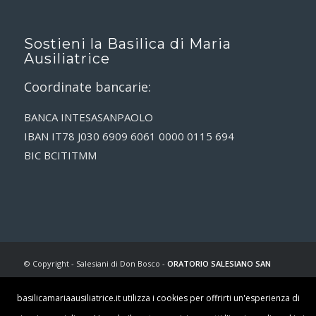
Sostieni la Basilica di Maria
Ausiliatrice
Coordinate bancarie:
BANCA INTESASANPAOLO
IBAN IT78 J030 6909 6061 0000 0115 694
BIC BCITITMM
© Copyright - Salesiani di Don Bosco -
ORATORIO SALESIANO SAN
FRANCESCO DI SALES
- C.F. 00070920053 - via Maria Ausiliatrice, 32 –
basilicamariaausiliatrice.it utilizza i cookies per offrirti un'esperienza di
10152 Torino (TO) - Informazioni 0115224822 |
Cookie Policy
|
Privacy