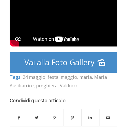
Vai alla Foto Gallery
Tags:
24 maggio
,
festa
,
maggio
,
maria
,
Maria
Ausiliatrice
,
preghiera
,
Valdocco
Condividi questo articolo