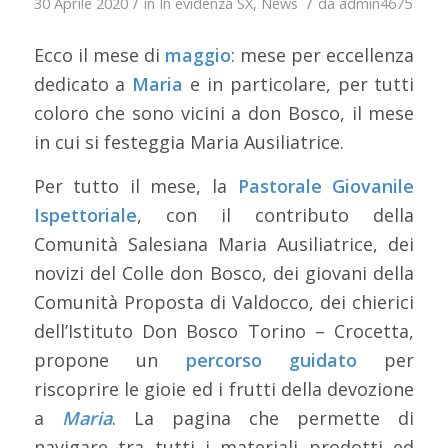
/
/
30 Aprile 2020
in
In evidenza SX
,
News
da
admin4675
Ecco il mese di
maggio
: mese per eccellenza
dedicato a
Maria
e in particolare, per tutti
coloro che sono vicini a don Bosco, il mese
in cui si festeggia Maria Ausiliatrice.
Per tutto il mese, la
Pastorale Giovanile
Ispettoriale
, con il contributo della
Comunità Salesiana Maria Ausiliatrice, dei
novizi del Colle don Bosco, dei giovani della
Comunità Proposta di Valdocco, dei chierici
dell’Istituto Don Bosco Torino – Crocetta,
propone un
percorso guidato
per
riscoprire le gioie ed i frutti della devozione
a
Maria
. La pagina che permette di
navigare tra tutti i materiali prodotti ed