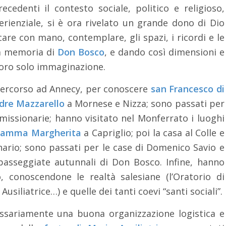
edenti il contesto sociale, politico e religioso,
erienziale, si è ora rivelato un grande dono di Dio
care con mano, contemplare, gli spazi, i ricordi e le
la memoria di
Don Bosco
, e dando così dimensioni e
 loro solo immaginazione.
ro percorso ad Annecy, per conoscere
san Francesco di
re Mazzarello
a Mornese e Nizza; sono passati per
missionarie; hanno visitato nel Monferrato i luoghi
amma Margherita
a Capriglio; poi la casa al Colle e
inario; sono passati per le case di Domenico Savio e
asseggiate autunnali di Don Bosco. Infine, hanno
, conoscendone le realtà salesiane (l’Oratorio di
Ausiliatrice…) e quelle dei tanti coevi “santi sociali”.
essariamente una buona organizzazione logistica e