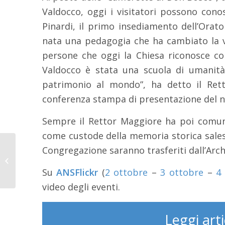
Valdocco, oggi i visitatori possono conos
Pinardi, il primo insediamento dell’Orat
nata una pedagogia che ha cambiato la v
persone che oggi la Chiesa riconosce com
Valdocco è stata una scuola di umanità
patrimonio al mondo”, ha detto il Ret
conferenza stampa di presentazione del 
Sempre il Rettor Maggiore ha poi comunic
come custode della memoria storica salesi
La Direttrice del Museo
Congregazione saranno trasferiti dall’Arc
Casa Don Bosco: “Sarà
una casa dove trovare
Su
ANSFlickr
(
2 ottobre
–
3 ottobre
–
4
fede,...
video degli eventi.
Leggi art