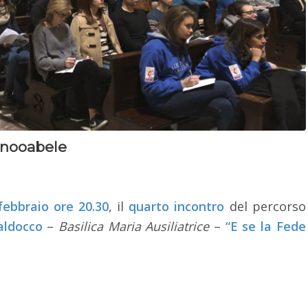
ainooabele
febbraio ore 20.30
, il
quarto incontro
del percorso
aldocco
–
Basilica Maria Ausiliatrice
–
“E se la Fede