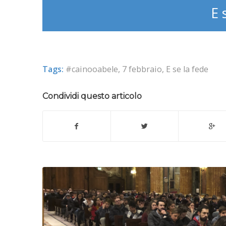
E 
Tags:
#cainooabele
,
7 febbraio
,
E se la fede
Condividi questo articolo