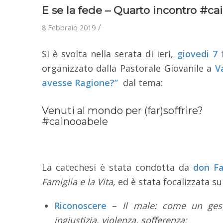
E se la fede – Quarto incontro #c
/
8 Febbraio 2019
Si è svolta nella serata di ieri,
giovedi 7 
organizzato dalla Pastorale Giovanile a
V
avesse Ragione?”
dal tema:
Venuti al mondo per (far)soffrire?
#cainooabele
La catechesi è stata condotta da
don Fa
Famiglia e la Vita,
ed è stata focalizzata su
Riconoscere
–
Il male: come un ges
ingiustizia, violenza, sofferenza;