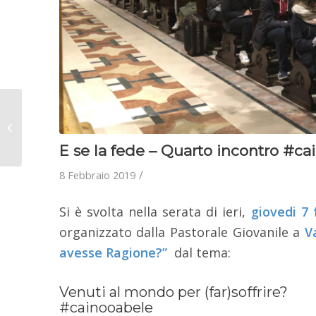
31 gennaio 2019 – Il
racconto della giornata
di festa
E se la fede – Quarto incontro #c
/
8 Febbraio 2019
Si è svolta nella serata di ieri,
giovedi 7 
organizzato dalla Pastorale Giovanile a
V
avesse Ragione?”
dal tema:
Venuti al mondo per (far)soffrire?
#cainooabele