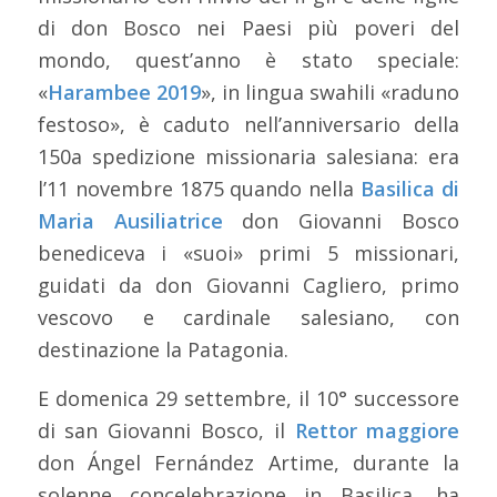
di don Bosco nei Paesi più poveri del
mondo, quest’anno è stato speciale:
«
Harambee 2019
», in lingua swahili «raduno
festoso», è caduto nell’anniversario della
150a spedizione missionaria salesiana: era
l’11 novembre 1875 quando nella
Basilica di
Maria Ausiliatrice
don Giovanni Bosco
benediceva i «suoi» primi 5 missionari,
guidati da don Giovanni Cagliero, primo
vescovo e cardinale salesiano, con
destinazione la Patagonia.
E domenica 29 settembre, il 10° successore
di san Giovanni Bosco, il
Rettor maggiore
don Ángel Fernández Artime, durante la
solenne concelebrazione in Basilica, ha