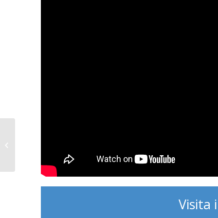
La Voce e il Tempo:
150° Spedizione
Missionaria, il
mandato a 36
Salesiani...
Visita i