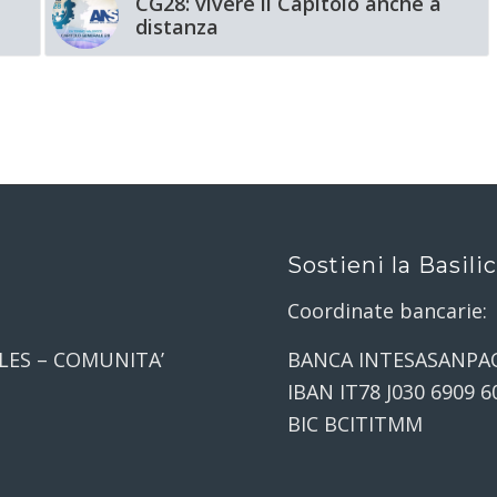
CG28: vivere il Capitolo anche a
distanza
Sostieni la Basili
Coordinate bancarie:
LES – COMUNITA’
BANCA INTESASANPA
IBAN IT78 J030 6909 6
BIC BCITITMM