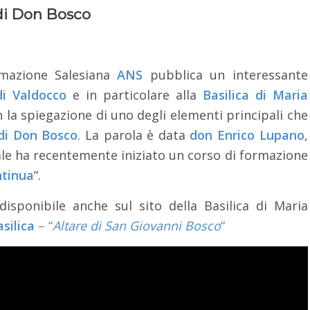
 di Don Bosco
ormazione Salesiana
ANS
pubblica un interessante
di Valdocco
e in particolare alla
Basilica di Maria
n la spiegazione di uno degli elementi principali che
di Don Bosco
. La parola è data
don Enrico Lupano
,
uale ha recentemente iniziato un corso di formazione
ntinua
“.
 disponibile anche sul sito della Basilica di Maria
asilica
– “
Altare di San Giovanni Bosco
“