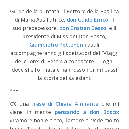
Guide della puntata, il Rettore della Basilica
di Maria Ausiliatrice,
don Guido Errico
, il
suo predecessore,
don Cristian Besso
, e il
presidente di Missioni Don Bosco,
Giampietro Pettenon
i quali
accompagneranno gli spettatori dei “Viaggi
del cuore” di Rete 4 a conoscere i luoghi
dove si è formata e ha mosso i primi passi
la storia dei salesiani.
***
C’è una
frase di Chiara Amirante
che mi
viene in mente
pensando a don Bosco
:
«L’amore non è cieco, l’amore ci vede molto
bene. Tra il dire e il fare c’è di mezzo