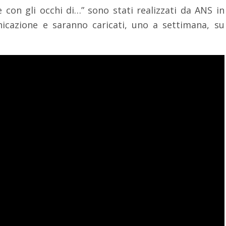
e con gli occhi di…” sono stati realizzati da ANS in
icazione e saranno caricati, uno a settimana, su