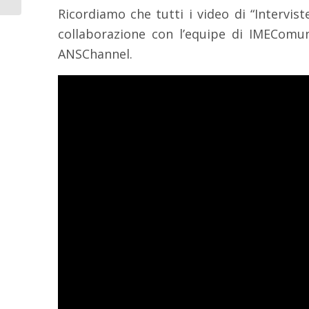
Ricordiamo che tutti i video di “Intervist
collaborazione con l’equipe di IMEComun
ANSChannel.