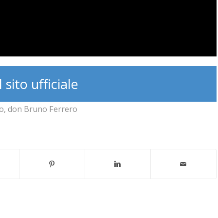
l sito ufficiale
o
,
don Bruno Ferrero