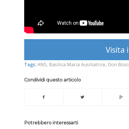
Visita i
Tags:
ANS
,
Basilica Maria Ausiliatrice
,
Don Bosc
Condividi questo articolo
Potrebbero interessarti