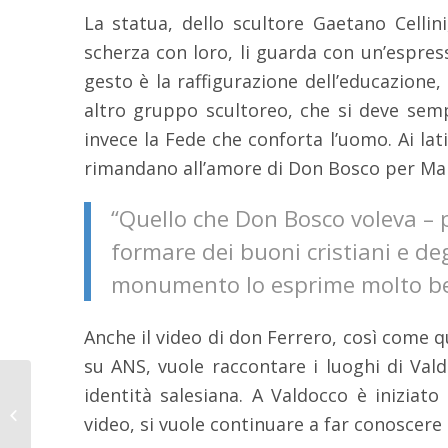
La statua, dello scultore Gaetano Cellin
scherza con loro, li guarda con un’espres
gesto è la raffigurazione dell’educazione, 
altro gruppo scultoreo, che si deve sem
invece la Fede che conforta l’uomo. Ai lati
rimandano all’amore di Don Bosco per Maria
“Quello che Don Bosco voleva – 
formare dei buoni cristiani e deg
monumento lo esprime molto be
Anche il video di don Ferrero, così come 
su ANS, vuole raccontare i luoghi di Vald
«Exodus», ciclo
identità salesiana. A Valdocco è iniziat
pittorico di Safet Zec in
video, si vuole continuare a far conoscere
mostra a Maria
Ausiliatrice