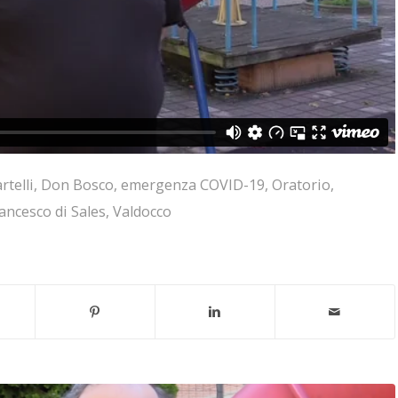
telli
,
Don Bosco
,
emergenza COVID-19
,
Oratorio
,
ancesco di Sales
,
Valdocco