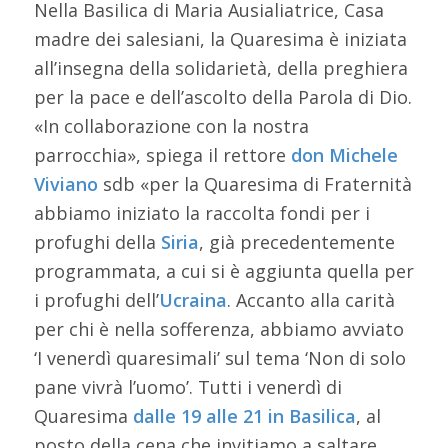
Nella Basilica di Maria Ausialiatrice, Casa
madre dei salesiani, la Quaresima è iniziata
all’insegna della solidarietà, della preghiera
per la pace e dell’ascolto della Parola di Dio.
«In collaborazione con la nostra
parrocchia», spiega il rettore
don Michele
Viviano
sdb «per la Quaresima di Fraternità
abbiamo iniziato la raccolta fondi per i
profughi della
Siria
, già precedentemente
programmata, a cui si è aggiunta quella per
i profughi dell’
Ucraina
. Accanto alla carità
per chi è nella sofferenza, abbiamo avviato
‘I venerdì quaresimali’ sul tema ‘Non di solo
pane vivrà l’uomo’. Tutti i venerdì di
Quaresima
dalle 19 alle 21 in Basilica
, al
posto della cena che invitiamo a saltare,