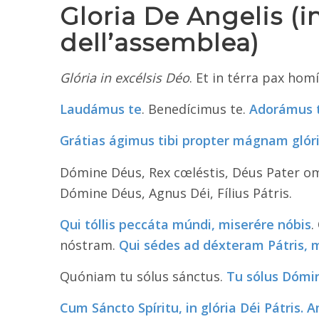
Gloria De Angelis (in
dell’assemblea)
Glória in excélsis Déo
. Et in térra pax hom
Laudámus te
. Benedícimus te.
Adorámus 
Grátias ágimus tibi propter mágnam
gló
Dómine Déus, Rex cœléstis, Déus Pater o
Dómine Déus, Agnus Déi, Fílius Pátris.
Qui tóllis peccáta
múndi, miserére nóbis
.
nóstram.
Qui sédes ad déxteram Pátris, 
Quóniam tu sólus sánctus.
Tu sólus
Dómi
Cum Sáncto Spíritu, in glória Déi Pátris.
A