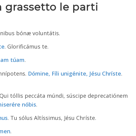
 grassetto le parti
ínibus bónæ voluntátis.
te
. Glorificámus te.
riam túam
.
mnípotens.
Dómine, Fíli
unigénite, Jésu Chríste
.
 Qui tóllis peccáta múndi, súscipe deprecatiónem
miserére nóbis
.
nus
. Tu sólus Altíssimus, Jésu Chríste.
men
.