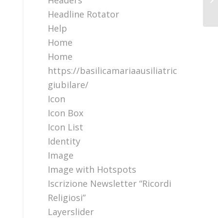
Headers
Headline Rotator
Help
Home
Home
https://basilicamariaausiliatrice.it/perc
giubilare/
Icon
Icon Box
Icon List
Identity
Image
Image with Hotspots
Iscrizione Newsletter “Ricordi
Religiosi”
Layerslider