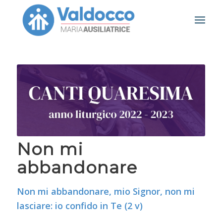
Non mi
abbandonare
Non mi abbandonare, mio Signor, non mi
lasciare: io confido in Te (2 v)