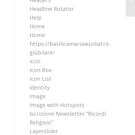
Headers
Headline Rotator
Help
Home
Home
https://basilicamariaausiliatrice.it/perc
giubilare/
Icon
Icon Box
Icon List
Identity
Image
Image with Hotspots
Iscrizione Newsletter “Ricordi
Religiosi”
Layerslider