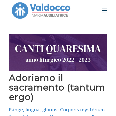
Adoriamo il
sacramento (tantum
ergo)
Pànge, lingua, gloriosi Corporis mystèrium